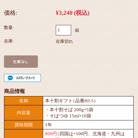
価格:
¥3,240
(税込)
数量:
箱
在庫:
在庫切れ
商品情報
名称
本十割ギフト
（品番HJ-5）
・本十割そば 200g×5袋
内容量
・そばつゆ 15ml×10袋
賞味期限
1年
800円
（四国は+100円、北海道・九州は