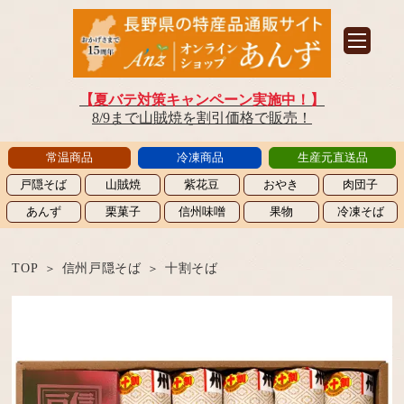
【夏バテ対策キャンペーン実施中！】
8/9まで山賊焼を割引価格で販売！
常温商品
冷凍商品
生産元直送品
戸隠そば
山賊焼
紫花豆
おやき
肉団子
あんず
栗菓子
信州味噌
果物
冷凍そば
TOP
信州戸隠そば
十割そば