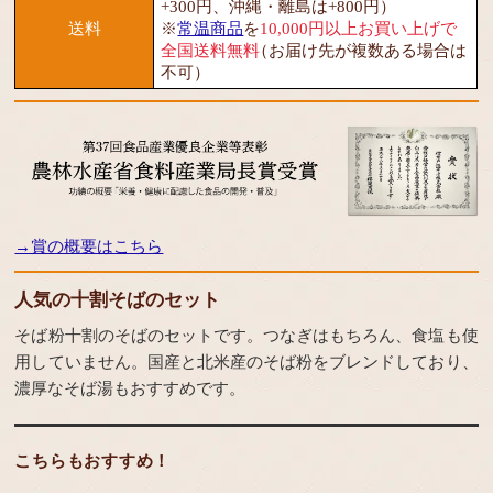
+300円、沖縄・離島は+800円）
送料
※
常温商品
を
10,000円以上お買い上げで
全国送料無料
（お届け先が複数ある場合は
不可）
→賞の概要はこちら
人気の十割そばのセット
そば粉十割のそばのセットです。つなぎはもちろん、食塩も使
用していません。国産と北米産のそば粉をブレンドしており、
濃厚なそば湯もおすすめです。
こちらもおすすめ！