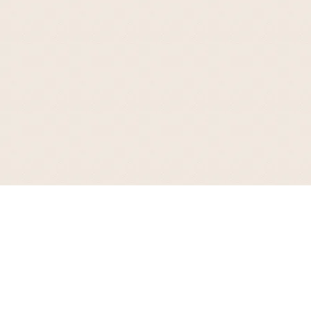
お支払について
代金引換、クレジットカード決済、後払い決済、楽天ペイ、PayPay（オンライ