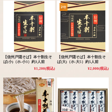
【信州戸隠そば】本十割生そ
【信州戸隠そば】本十割生そ
ば(小)（ホ-小3）約3人前
ば(大)（ホ-大5）約5人前
¥1,200
(税込)
¥2,000
(税込)