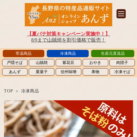
【夏バテ対策キャンペーン実施中！】
8/9まで山賊焼を割引価格で販売！
常温商品
冷凍商品
生産元直送品
戸隠そば
山賊焼
紫花豆
おやき
肉団子
あんず
栗菓子
信州味噌
果物
冷凍そば
TOP
冷凍商品