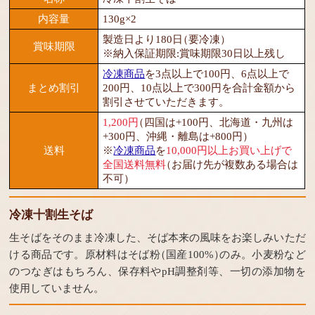
内容量
130g×2
製造日より180日
（要冷凍）
賞味期限
※納入保証期限:賞味期限30日以上残し
冷凍商品
を3点以上で100円、6点以上で
まとめ割引
200円、10点以上で300円を合計金額から
割引させていただきます。
1,200円
（四国は+100円、北海道・九州は
+300円、沖縄・離島は+800円）
送料
※
冷凍商品
を
10,000円以上お買い上げで
全国送料無料
（お届け先が複数ある場合は
不可）
冷凍十割生そば
生そばをそのまま冷凍した、そば本来の風味をお楽しみいただ
ける商品です。原材料はそば粉
（国産100%）
のみ。小麦粉など
のつなぎはもちろん、保存料やpH調整剤等、一切の添加物を
使用していません。