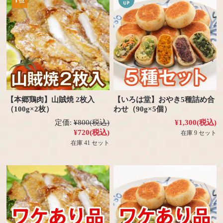
【本郷鶏肉】山賊焼 2枚入
【いろは堂】おやき5種詰め合
（100g×2枚）
わせ（90g×5個）
定価:
¥800
(税込)
¥1,300
(税込)
¥720
(税込)
在庫 9 セット
在庫 41 セット