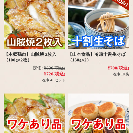
【本郷鶏肉】山賊焼 2枚入
【山本食品】冷凍十割生そば
（100g×2枚）
（130g×2）
定価:
¥800
(税込)
¥700
(税込)
¥720
(税込)
在庫 10 袋
在庫 41 セット