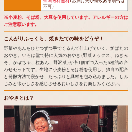
全国送料無料
（お届け先が複数ある場合は
不可）
※小麦粉、そば粉、大豆を使用しています。アレルギーの方は
ご注意願います。
こんがりふっくら、焼きたての味をどうぞ！
野菜やあんをひとつずつ手でくるんで仕上げていく、炉ばたの
おやき。いろは堂で特に人気のおやき
（野菜ミックス、ねぎみ
そ、かぼちゃ、粒あん、野沢菜）
が各1個ずつ入った5種詰め合
わせセットです。生地に小麦粉とそば粉を使用し、独自の配合
と発酵方法で寝かせ、たっぷりと具材を包み込みました。しみ
じみと懐かしさを感じさせるおいしさをお楽しみください。
おやきとは？