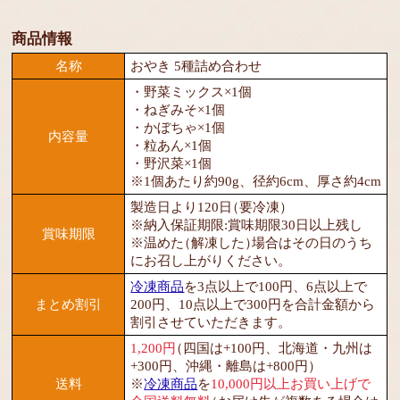
商品情報
名称
おやき 5種詰め合わせ
・野菜ミックス×1個
・ねぎみそ×1個
・かぼちゃ×1個
内容量
・粒あん×1個
・野沢菜×1個
※1個あたり約90g、径約6cm、厚さ約4cm
製造日より120日
（要冷凍）
※納入保証期限:賞味期限30日以上残し
賞味期限
※温めた
（解凍した）
場合はその日のうち
にお召し上がりください。
冷凍商品
を3点以上で100円、6点以上で
まとめ割引
200円、10点以上で300円を合計金額から
割引させていただきます。
1,200円
（四国は+100円、北海道・九州は
+300円、沖縄・離島は+800円）
送料
※
冷凍商品
を
10,000円以上お買い上げで