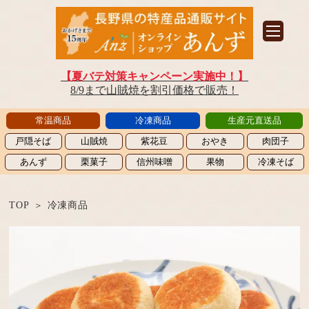
【夏バテ対策キャンペーン実施中！】
8/9まで山賊焼を割引価格で販売！
常温商品
冷凍商品
生産元直送品
戸隠そば
山賊焼
紫花豆
おやき
肉団子
あんず
栗菓子
信州味噌
果物
冷凍そば
TOP
冷凍商品