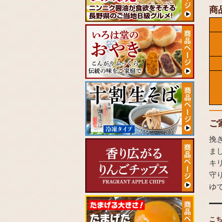
商
ご
挽
ま
キ
守
ゆ
こ