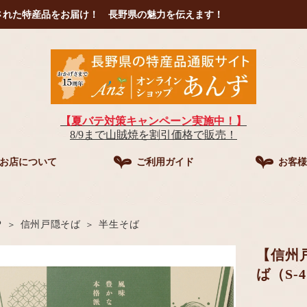
された特産品をお届け！ 長野県の魅力を伝えます！
【夏バテ対策キャンペーン実施中！】
8/9まで山賊焼を割引価格で販売！
お店について
ご利用ガイド
お客様
P
信州戸隠そば
半生そば
【信州
ば（S-