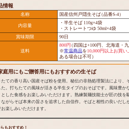
品情報
名称
国産信州戸隠生そば
（品番S-4）
・半生そば 110g×4袋
内容量
・ストレートつゆ 50ml×4袋
賞味期限
90日
800円
（四国は+100円、北海道・九
送料
※
常温商品
を
10,000円以上お
ある場合は不可）
家庭用にもご贈答用にもおすすめの生そば
きたての香り高い国産そば粉を使用。秘伝の非熱処理製法により、
した。打ちたての風味が活きる半生タイプのおそばです。風味豊か
リとした食感をお楽しみいただけます。熟練製麺技能士が匠の技を
りながらそば本来の旨さを追求した自信作。そばと相性の良いだし
でお楽しみいただけます。
ちらもおすすめ！