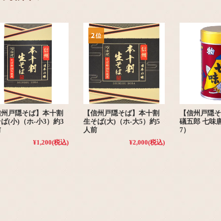
信州戸隠そば】本十割
【信州戸隠そば】本十割
【信州戸隠そ
ば(小)（ホ-小3）約3
生そば(大)（ホ-大5）約5
礒五郎 七味
前
人前
7）
¥1,200
(税込)
¥2,000
(税込)