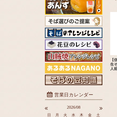
【
生そ
人
2026/08
日
月
火
水
木
金
土