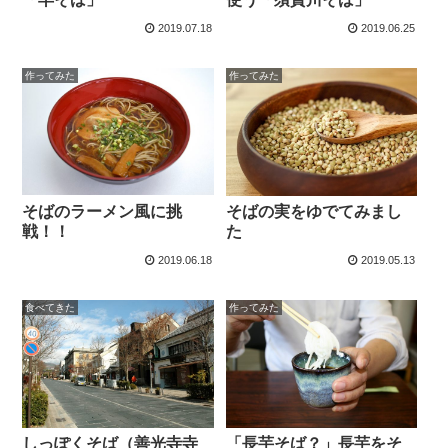
2019.07.18
2019.06.25
作ってみた
作ってみた
そばのラーメン風に挑
そばの実をゆでてみまし
戦！！
た
2019.06.18
2019.05.13
食べてきた
作ってみた
しっぽくそば（善光寺寺
「長芋そば？」長芋をそ