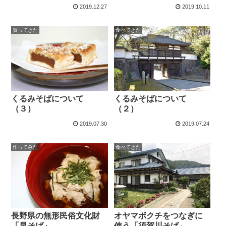
2019.12.27
2019.10.11
買ってきた
食べてきた
くるみそばについて
くるみそばについて
（２）
（３）
2019.07.30
2019.07.24
作ってみた
食べてきた
長野県の無形民俗文化財
オヤマボクチをつなぎに
「早そば」
使う「須賀川そば」